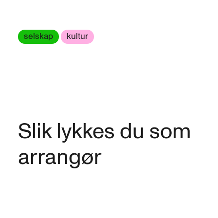
selskap
kultur
Slik lykkes du som
arrangør