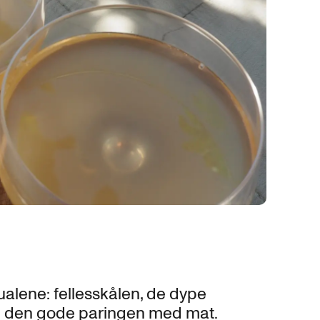
?
tualene: fellesskålen, de dype
g den gode paringen med mat.