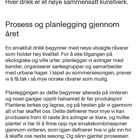
Hver drikk er et nøye sammensatt kunstverk.
Prosess og planlegging gjennom
året
En smakfull drikk begynner med nøye utvalgte råvarer
som holder høy kvalitet. For å øke tilgangen på
økologiske og ville urter, planlegger vi avlinger med
bønder, organiserer sankegrupper og samarbeider
med urbane hager. I løpet av sommersesongen, prøver
vi å få tak i så mye norske råvarer som mulig.
Planleggingen av dette begynner allerede på vinteren
og noen ganger opptil halvannet år før produksjon!
Plantene tørkes og lagres, og på høsten går vi gjennom
alt vi har skaffet oss. Dette definerer hvor mye vi kan
produsere frem til neste års avlinger er klare, og hvilke
planter vi har til å finne opp nye smakskombinasjoner
gjennom vinteren, som igjen definerer hva vi går inn for
å skaffe oss neste sesong. Og sånn gjentar prosessen